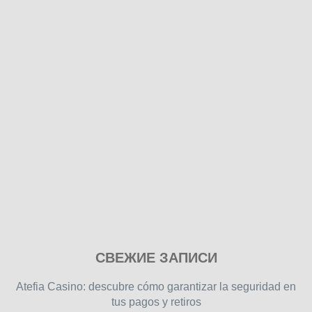
Play
СВЕЖИЕ ЗАПИСИ
our
free
Atefia Casino: descubre cómo garantizar la seguridad en
online
tus pagos y retiros