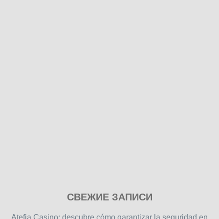
Play
СВЕЖИЕ ЗАПИСИ
our
free
Atefia Casino: descubre cómo garantizar la seguridad en