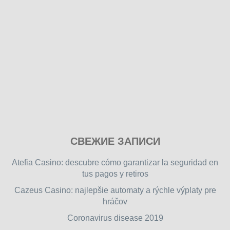
Play
СВЕЖИЕ ЗАПИСИ
our
free
Atefia Casino: descubre cómo garantizar la seguridad en
online
tus pagos y retiros
flash
Cazeus Casino: najlepšie automaty a rýchle výplaty pre
games
hráčov
on
friv.wiki
,
Coronavirus disease 2019
enjoy