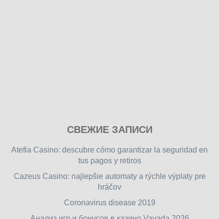
Play
СВЕЖИЕ ЗАПИСИ
our
free
Atefia Casino: descubre cómo garantizar la seguridad en
online
tus pagos y retiros
flash
Cazeus Casino: najlepšie automaty a rýchle výplaty pre
games
hráčov
on
friv.wiki
,
Coronavirus disease 2019
enjoy
Анализ игр и бонусов в казино Vavada 2026