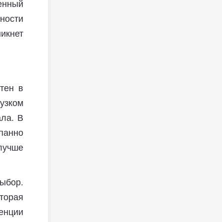
енный
ности
икнет
тен в
узком
ла. В
панно
лучше
выбор.
торая
енции