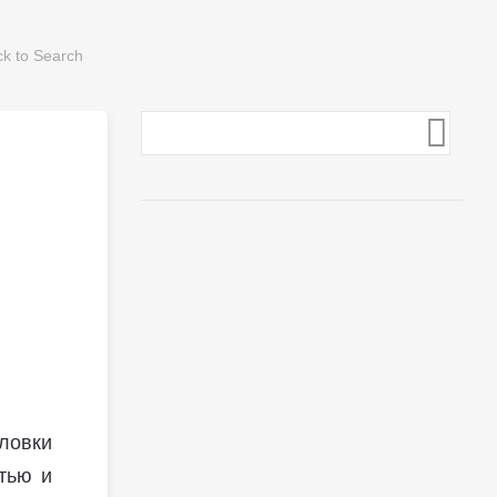
ловки
тью и