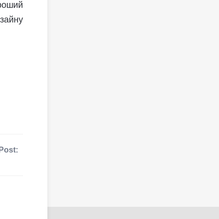
роший
зайну
Post: