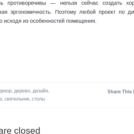
ь противоречивы — нельзя сейчас создать хо
вая эргономичность. Поэтому любой проект по ди
о исходя из особенностей помещения.
декор
,
дерево
,
дизайн
,
Share This 
е
,
светильник
,
столы
re closed