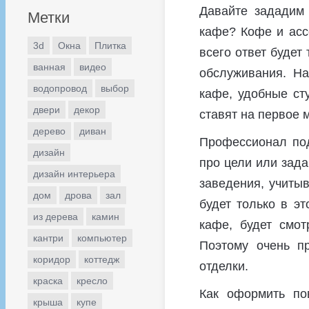
Давайте зададим 
Метки
кафе? Кофе и асс
3d
Окна
Плитка
всего ответ будет
ванная
видео
обслуживания. На
водопровод
выбор
кафе, удобные ст
двери
декор
ставят на первое 
дерево
диван
Профессионал под
дизайн
про цели или зада
дизайн интерьера
заведения, учитыв
дом
дрова
зал
будет только в э
из дерева
камин
кафе, будет смот
кантри
компьютер
Поэтому очень п
коридор
коттедж
отделки.
краска
кресло
Как оформить по
крыша
купе