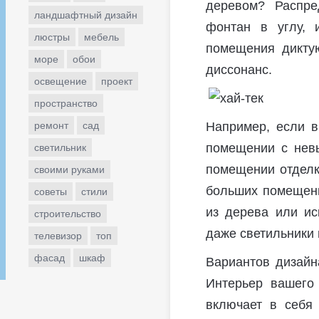
деревом? Распре
ландшафтный дизайн
фонтан в углу, 
люстры
мебель
помещения диктую
море
обои
диссонанс.
освещение
проект
пространство
ремонт
сад
Например, если в
помещении с невы
светильник
помещении отделк
своими руками
больших помещени
советы
стили
из дерева или ис
строительство
даже светильники 
телевизор
топ
фасад
шкаф
Вариантов дизайна
Интерьер вашего
включает в себя