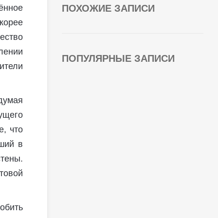
ённое
ПОХОЖИЕ ЗАПИСИ
корее
чество
лении
ПОПУЛЯРНЫЕ ЗАПИСИ
ители
думая
дущего
е, что
ший в
тены.
товой
обить