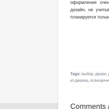
оформления очен
дизайн, не учиты
планируется тольк
Tags:
выбор
,
двери
,
из дерева
,
освещени
Comments a