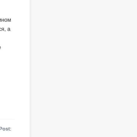
 ином
я, а
е
Post: