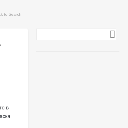
т
го в
раска