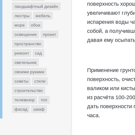
поверхность хоро
ландшафтный дизайн
увеличивают глуб
люстры
мебель
испарения воды ч
море
обои
собой, а получивш
освещение
проект
давая ему осыпать
пространство
ремонт
сад
светильник
Применение грунт
своими руками
поверхность, очис
советы
стили
валиком или кисть
строительство
из расчёта 100-200
телевизор
топ
дать поверхности 
фасад
шкаф
часа.