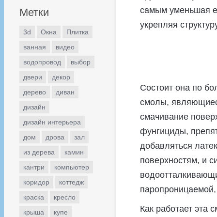
самым уменьшая е
Метки
укрепляя структуру
3d
Окна
Плитка
ванная
видео
водопровод
выбор
двери
декор
Состоит она по бо
дерево
диван
смолы, являющиес
дизайн
смачивание поверх
дизайн интерьера
фунгициды, препя
дом
дрова
зал
добавляться латек
из дерева
камин
поверхностям, и с
кантри
компьютер
водоотталкивающие
коридор
коттедж
паропроницаемой, 
краска
кресло
Как работает эта 
крыша
купе