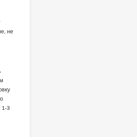
у
е, не
ь
ем
овку
до
 1-3