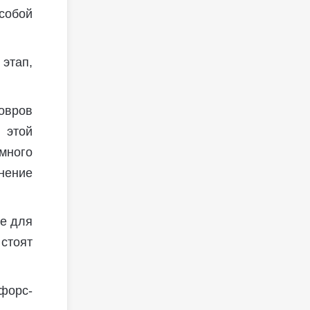
собой
тап,
овров
 этой
много
нение
е для
стоят
форс-