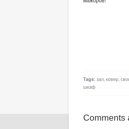
мажоров!
Tags:
зал
,
ковер
,
сво
шкаф
Comments a