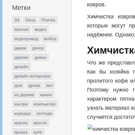
ковров.
Метки
Химчистка ковро
3d
Окна
Плитка
которые могут п
ванная
видео
надёжнее. Однако,
водопровод
выбор
Химчистк
двери
декор
дерево
диван
Что же представля
дизайн
Как бы хозяйка 
дизайн интерьера
пролитого кофе и
дом
дрова
зал
Поэтому нужно п
из дерева
камин
характером пятн
кантри
компьютер
узнать материал к
коридор
коттедж
случается достаточ
краска
кресло
крыша
купе