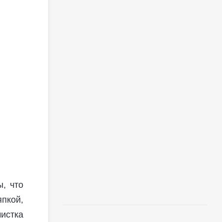
ы, что
пкой,
истка