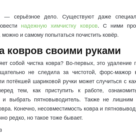
в — серьёзное дело. Существуют даже специал
ровести
надежную химчистку ковров
. С ними пр
 можно и самому попытаться почистить ковёр.
а ковров своими руками
ет собой чистка ковра? Во-первых, это удаление 
тщательно не следила за чистотой, форс-мажор 
ли потёкшей шариковой ручки может случиться с ка
еред тем, как приступить к работе, ознакомит
а и выбрать пятновыводитель. Также не лишним 
овра. Конечно, несовместимость ковра и пятновыво
но редко, но такое тоже бывает.