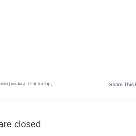
ими руками
,
телевизор
,
Share This 
re closed