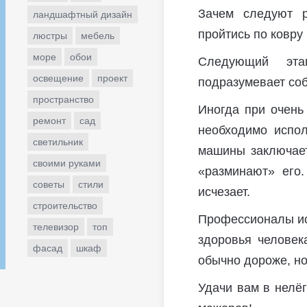
Зачем следуют р
ландшафтный дизайн
пройтись по ковр
люстры
мебель
море
обои
Следующий эта
освещение
проект
подразумевает соб
пространство
Иногда при очень
ремонт
сад
необходимо испол
светильник
машины заключает
своими руками
«разминают» его.
советы
стили
исчезает.
строительство
Профессионалы ис
телевизор
топ
здоровья человек
фасад
шкаф
обычно дороже, но
Удачи вам в нелё