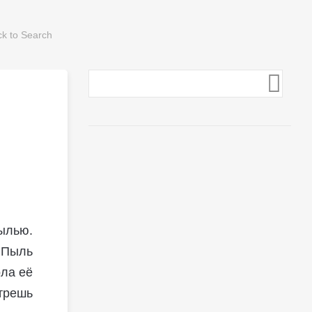
пылью.
. Пыль
ола её
трешь