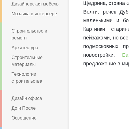
Щедрина, страна «
Дизайнерская мебель
Волги, речек Ду
Мозаика в интерьере
маленькими и бо
Картинки стари
Строительство и
пейзажами, но все
ремонт
подмосковных пр
Архитектура
новостройки.
Ба
Строительные
предложение в ми
материалы
Технологии
строительства
Дизайн офиса
До и После
Освещение