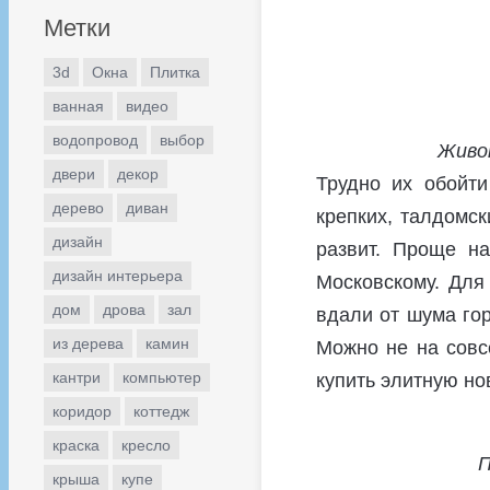
Метки
3d
Окна
Плитка
ванная
видео
водопровод
выбор
Живо
двери
декор
Трудно их обойти
дерево
диван
крепких, талдомск
дизайн
развит. Проще на
дизайн интерьера
Московскому. Для 
дом
дрова
зал
вдали от шума гор
из дерева
камин
Можно не на совсе
кантри
компьютер
купить элитную но
коридор
коттедж
краска
кресло
П
крыша
купе