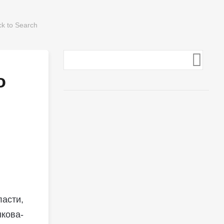
о
асти,
кова-