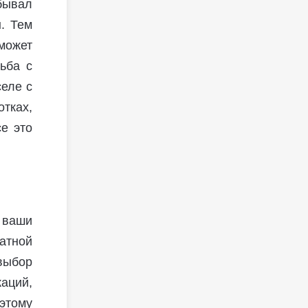
 бывал
. Тем
может
ьба с
селе с
тках,
е это
 ваши
ватной
выбор
аций,
этому