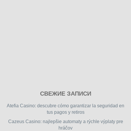
Play
СВЕЖИЕ ЗАПИСИ
our
free
Atefia Casino: descubre cómo garantizar la seguridad en
online
tus pagos y retiros
flash
Cazeus Casino: najlepšie automaty a rýchle výplaty pre
games
hráčov
on