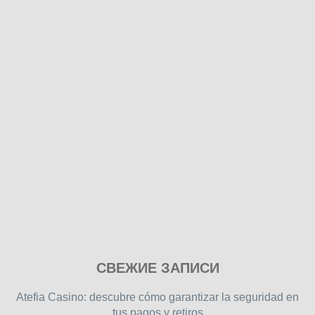
Play
СВЕЖИЕ ЗАПИСИ
our
free
Atefia Casino: descubre cómo garantizar la seguridad en
online
tus pagos y retiros