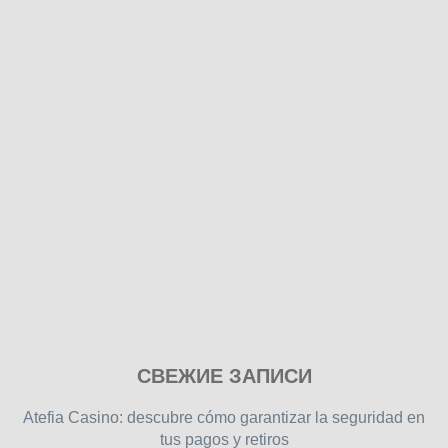
Play
СВЕЖИЕ ЗАПИСИ
our
free
Atefia Casino: descubre cómo garantizar la seguridad en
online
tus pagos y retiros