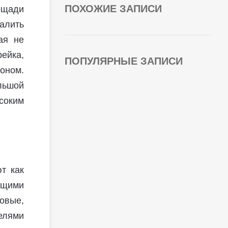
ПОХОЖИЕ ЗАПИСИ
ощади
алить
ая не
рейка,
ПОПУЛЯРНЫЕ ЗАПИСИ
оном.
льшой
соким
т как
ющими
овые,
елями