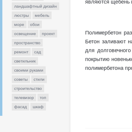
являются щебень и
ландшафтный дизайн
люстры
мебель
море
обои
Полимербетон раз
освещение
проект
Бетон заливают н
пространство
для долговечного
ремонт
сад
покрытию новеньк
светильник
полимербетона про
своими руками
советы
стили
строительство
телевизор
топ
фасад
шкаф