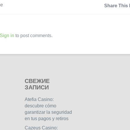
ре
Share This 
Sign in
to post comments.
СВЕЖИЕ
ЗАПИСИ
Atefia Casino:
descubre cómo
garantizar la seguridad
en tus pagos y retiros
Cazeus Casino: