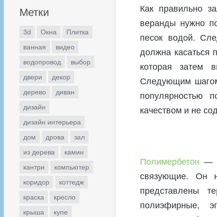
Как правильно з
Метки
веранды нужно по
3d
Окна
Плитка
песок водой. Сле
ванная
видео
должна касаться п
водопровод
выбор
которая затем в
двери
декор
Следующим шагом 
дерево
диван
популярностью п
дизайн
качеством и не со
дизайн интерьера
дом
дрова
зал
из дерева
камин
Полимербетон
— э
кантри
компьютер
связующие. Он 
коридор
коттедж
представлены т
краска
кресло
полиэфирные, э
крыша
купе