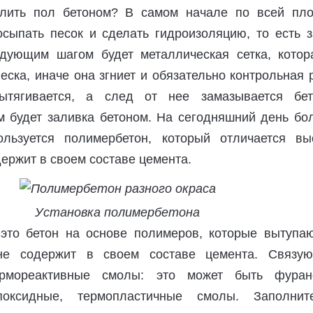
алить пол бетоном? В самом начале по всей пл
сыпать песок и сделать гидроизоляцию, то есть з
дующим шагом будет металлическая сетка, котор
еска, иначе она згниет и обязательно контрольная 
ытягивается, а след от нее замазывается бет
будет заливка бетоном. На сегодняшний день бо
ользуется полимербетон, который отличается вы
держит в своем составе цемента.
Установка полимербетона
то бетон на основе полимеров, которые вытупаю
не содержит в своем составе цемента. Связу
ермореактивные смолы: это может быть фуран
поксидные, термопластичные смолы. Заполнит