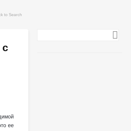
 с
одимой
это ее