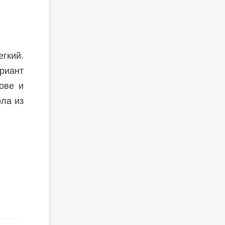
гкий.
риант
ове и
ла из