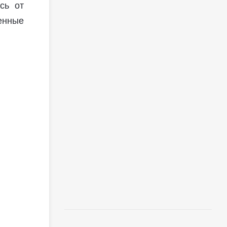
сь от
енные