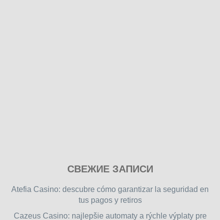
Play
СВЕЖИЕ ЗАПИСИ
our
free
Atefia Casino: descubre cómo garantizar la seguridad en
online
tus pagos y retiros
flash
Cazeus Casino: najlepšie automaty a rýchle výplaty pre