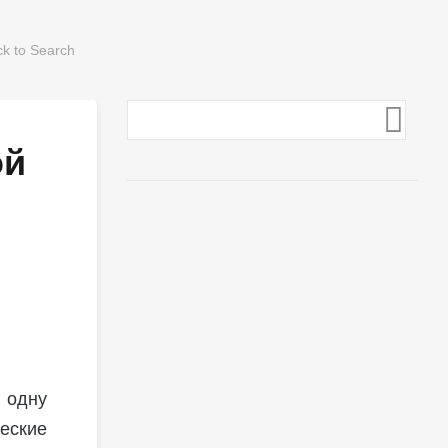
ой
 одну
еские