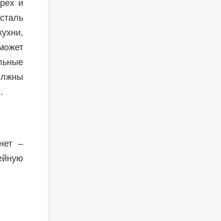
орех и
сталь
ухни,
 может
льные
олжны
.
нет –
ейную