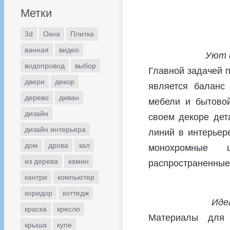
Метки
3d
Окна
Плитка
ванная
видео
Уют и
водопровод
выбор
Главной задачей п
двери
декор
является баланс
дерево
диван
мебели и бытовой
дизайн
своем декоре дет
дизайн интерьера
линий в интерьер
дом
дрова
зал
монохромные 
из дерева
камин
распространенные
кантри
компьютер
коридор
коттедж
Иде
краска
кресло
Материалы для 
крыша
купе