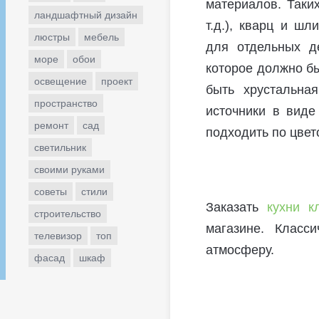
материалов. Таких
ландшафтный дизайн
т.д.), кварц и ш
люстры
мебель
для отдельных д
море
обои
которое должно бы
освещение
проект
быть хрустальна
пространство
источники в виде
ремонт
сад
подходить по цвет
светильник
своими руками
советы
стили
Заказать
кухни к
строительство
магазине. Класс
телевизор
топ
атмосферу.
фасад
шкаф