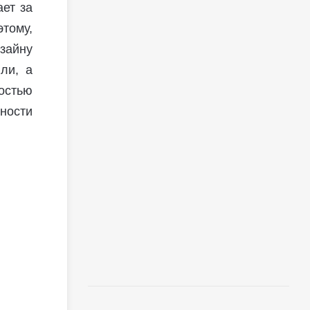
ает за
этому,
зайну
ли, а
остью
нности