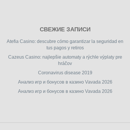
Play
СВЕЖИЕ ЗАПИСИ
our
free
Atefia Casino: descubre cómo garantizar la seguridad en
online
tus pagos y retiros
flash
Cazeus Casino: najlepšie automaty a rýchle výplaty pre
games
hráčov
on
friv.wiki
,
Coronavirus disease 2019
enjoy
Анализ игр и бонусов в казино Vavada 2026
our
Анализ игр и бонусов в казино Vavada 2026
games.