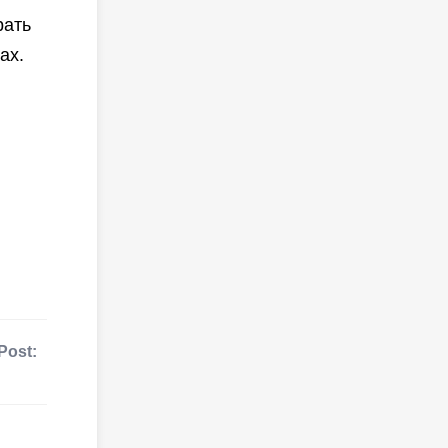
рать
ах.
Post: