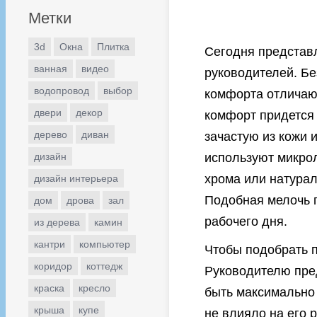
Метки
3d
Окна
Плитка
Сегодня представ
ванная
видео
руководителей. Бе
водопровод
выбор
комфорта отличаю
двери
декор
комфорт придется 
дерево
диван
зачастую из кожи 
дизайн
используют микрол
хрома или натурал
дизайн интерьера
Подобная мелочь п
дом
дрова
зал
рабочего дня.
из дерева
камин
кантри
компьютер
Чтобы подобрать п
коридор
коттедж
Руководителю пред
краска
кресло
быть максимально 
крыша
купе
не влияло на его 