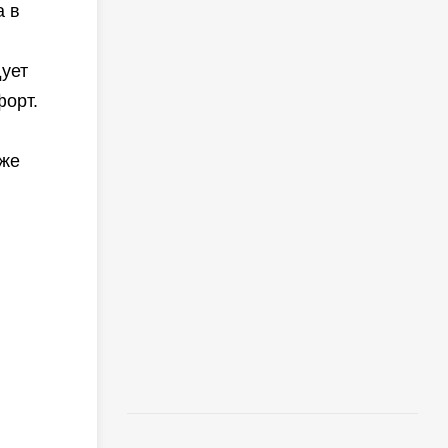
а в
ует
форт.
оже