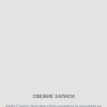
Play
СВЕЖИЕ ЗАПИСИ
our
free
Atefia Casino: descubre cómo garantizar la seguridad en