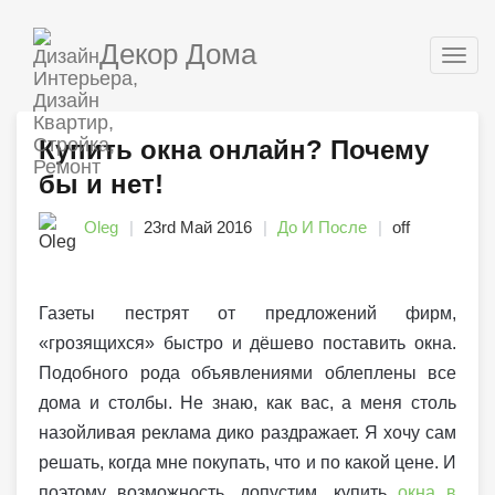
Декор Дома
Togg
navig
Купить окна онлайн? Почему
бы и нет!
Oleg
23rd Май 2016
До И После
off
Газеты пестрят от предложений фирм,
«грозящихся» быстро и дёшево поставить окна.
Подобного рода объявлениями облеплены все
дома и столбы. Не знаю, как вас, а меня столь
назойливая реклама дико раздражает. Я хочу сам
решать, когда мне покупать, что и по какой цене. И
поэтому возможность, допустим, купить
окна в