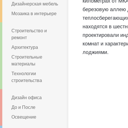
километрах от МКА
Дизайнерская мебель
березовую аллею д
Мозаика в интерьере
теплосберегающи
находятся в шестн
Строительство и
проектировали инд
ремонт
комнат и характер
Архитектура
лоджиями.
Строительные
материалы
Технологии
строительства
Дизайн офиса
До и После
Освещение