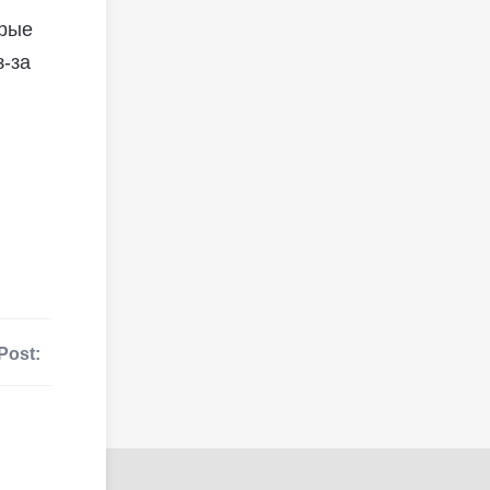
орые
з-за
Post: