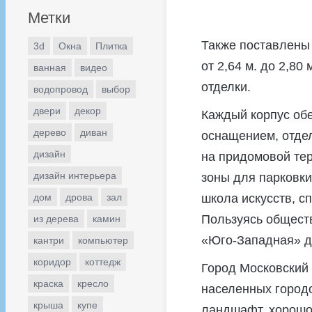
Метки
Также поставлены 
3d
Окна
Плитка
от 2,64 м. до 2,80
ванная
видео
отделки.
водопровод
выбор
двери
декор
Каждый корпус об
дерево
диван
оснащением, отдел
дизайн
на придомовой тер
дизайн интерьера
зоны для парковки
дом
дрова
зал
школа искусств, с
Пользуясь обществ
из дерева
камин
«Юго-Западная» д
кантри
компьютер
коридор
коттедж
Город Московский
краска
кресло
населенных город
крыша
купе
ландшафт, хорошо