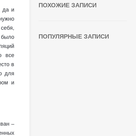
ПОХОЖИЕ ЗАПИСИ
 да и
нужно
 себя,
ПОПУЛЯРНЫЕ ЗАПИСИ
 было
ляций
о все
есто в
о для
ром и
ван –
енных