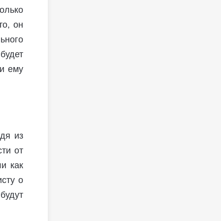
олько
то, он
ьного
будет
и ему
дя из
сти от
ли как
исту о
будут