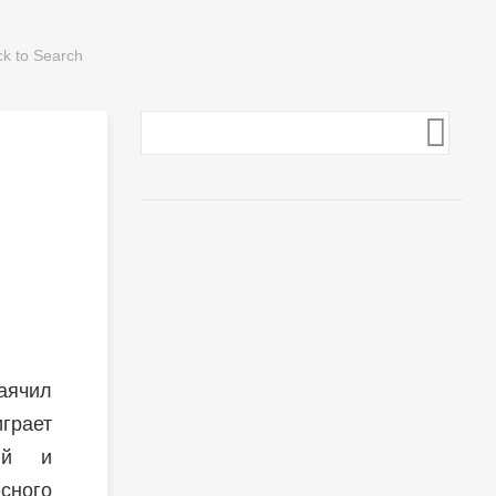
аячил
грает
ый и
сного