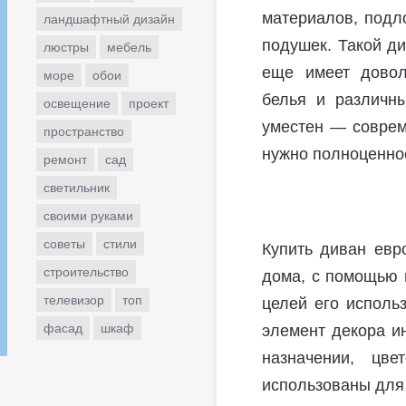
материалов, подл
ландшафтный дизайн
подушек. Такой ди
люстры
мебель
еще имеет довол
море
обои
белья и различн
освещение
проект
уместен — соврем
пространство
нужно полноценно
ремонт
сад
светильник
своими руками
советы
стили
Купить диван евр
строительство
дома, с помощью и
телевизор
топ
целей его использ
фасад
шкаф
элемент декора ин
назначении, цве
использованы для 