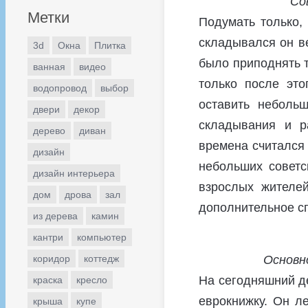
Со
Метки
Подумать только,
складывался он в
3d
Окна
Плитка
было приподнять т
ванная
видео
только после это
водопровод
выбор
оставить неболь
двери
декор
складывания и р
дерево
диван
времена считался 
дизайн
небольших советс
дизайн интерьера
взрослых жителе
дом
дрова
зал
дополнительное сп
из дерева
камин
кантри
компьютер
Основн
коридор
коттедж
На сегодняшний д
краска
кресло
еврокнижку. Он л
крыша
купе