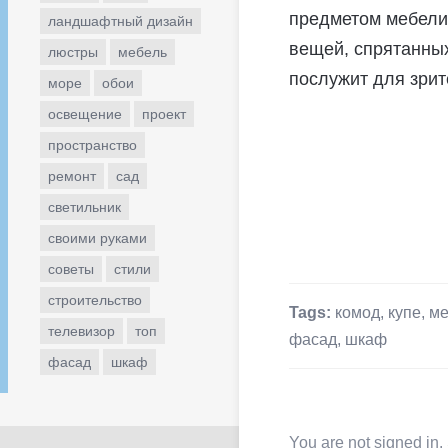
предметом мебели
ландшафтный дизайн
вещей, спрятанных
люстры
мебель
послужит для зри
море
обои
освещение
проект
пространство
ремонт
сад
светильник
своими руками
советы
стили
строительство
Tags:
комод
,
купе
,
ме
телевизор
топ
фасад
,
шкаф
фасад
шкаф
You are not signed in.