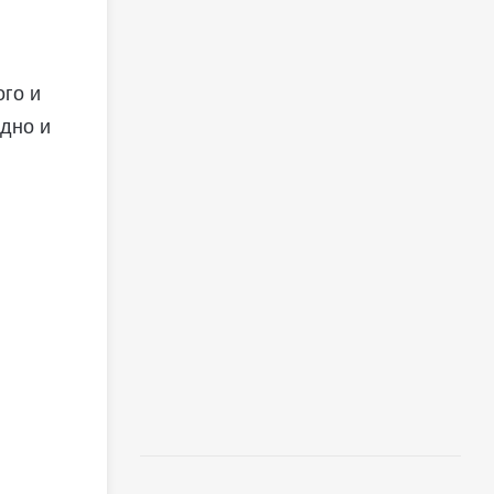
ого и
одно и