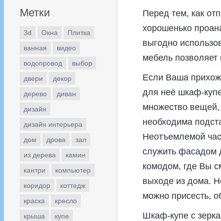
Метки
Перед тем, как от
хорошенько проан
3d
Окна
Плитка
выгодно использо
ванная
видео
мебель позволяет
водопровод
выбор
Если Ваша прихожа
двери
декор
для неё шкаф-купе
дерево
диван
множество вещей, 
дизайн
необходима подст
дизайн интерьера
Неотъемлемой час
дом
дрова
зал
служить фасадом 
из дерева
камин
комодом, где Вы с
кантри
компьютер
выходе из дома. Н
коридор
коттедж
можно присесть, о
краска
кресло
Шкаф-купе с зерк
крыша
купе