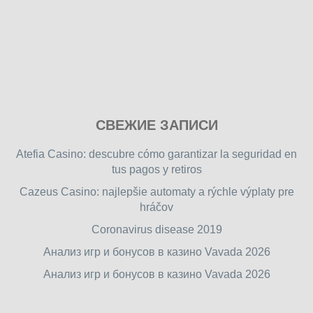
Play
СВЕЖИЕ ЗАПИСИ
our
free
Atefia Casino: descubre cómo garantizar la seguridad en
online
tus pagos y retiros
flash
Cazeus Casino: najlepšie automaty a rýchle výplaty pre
games
hráčov
on
friv.wiki
,
Coronavirus disease 2019
enjoy
Анализ игр и бонусов в казино Vavada 2026
our
Анализ игр и бонусов в казино Vavada 2026
games.