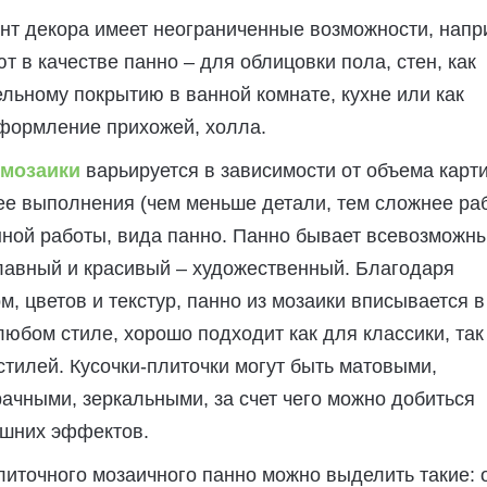
нт декора имеет неограниченные возможности, напр
т в качестве панно – для облицовки пола, стен, как
льному покрытию в ванной комнате, кухне или как
формление прихожей, холла.
 мозаики
варьируется в зависимости от объема карт
ее выполнения (чем меньше детали, тем сложнее раб
ной работы, вида панно. Панно бывает всевозможн
лавный и красивый – художественный. Благодаря
, цветов и текстур, панно из мозаики вписывается в
любом стиле, хорошо подходит как для классики, так
тилей. Кусочки-плиточки могут быть матовыми,
ачными, зеркальными, за счет чего можно добиться
шних эффектов.
иточного мозаичного панно можно выделить такие: 