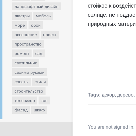
стойкое к воздейс
ландшафтный дизайн
солнце, не поддае
люстры
мебель
природных материа
море
обои
освещение
проект
пространство
ремонт
сад
светильник
своими руками
советы
стили
строительство
Tags:
декор
,
дерево
,
телевизор
топ
фасад
шкаф
You are not signed in.