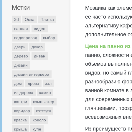
Метки
Мозаика как элеме
ее часто использую
3d
Окна
Плитка
альтернативу кафе
ванная
видео
дополнительное о
водопровод
выбор
Цена на панно из
двери
декор
панно, сложности 
дерево
диван
объемов выполнен
дизайн
видов, но самый г
дизайн интерьера
разнообразию форм
дом
дрова
зал
ванной комнате в 
из дерева
камин
для современных с
кантри
компьютер
глянцевыми, прозр
коридор
коттедж
всевозможных вне
краска
кресло
Из преимуществ пл
крыша
купе