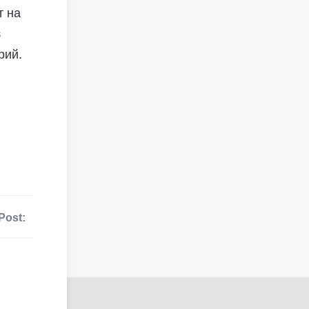
т на
з
рий.
Post: