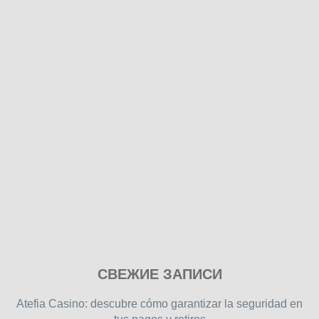
Play
СВЕЖИЕ ЗАПИСИ
our
free
Atefia Casino: descubre cómo garantizar la seguridad en
online