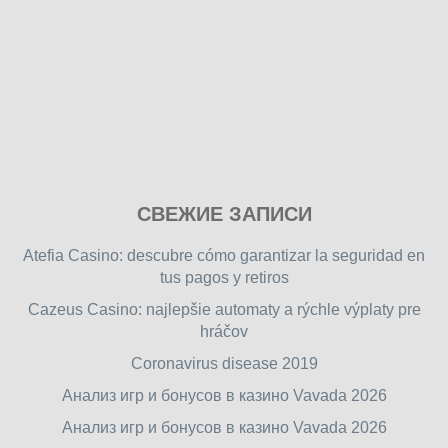
Play
СВЕЖИЕ ЗАПИСИ
our
free
Atefia Casino: descubre cómo garantizar la seguridad en
online
tus pagos y retiros
flash
Cazeus Casino: najlepšie automaty a rýchle výplaty pre
games
hráčov
on
friv.wiki
,
Coronavirus disease 2019
enjoy
Анализ игр и бонусов в казино Vavada 2026
our
Анализ игр и бонусов в казино Vavada 2026
games.