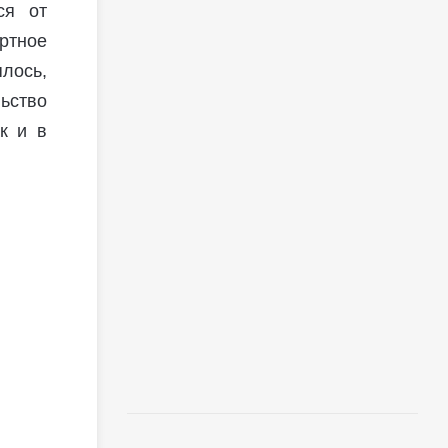
ся от
ртное
лось,
ьство
к и в