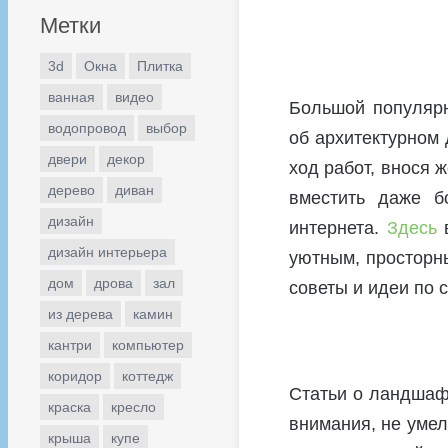
Метки
3d
Окна
Плитка
ванная
видео
Большой популярн
водопровод
выбор
об архитектурном 
двери
декор
ход работ, внося 
дерево
диван
вместить даже б
дизайн
интернета.
Здесь
в
дизайн интерьера
уютным, просторн
дом
дрова
зал
советы и идеи по 
из дерева
камин
кантри
компьютер
коридор
коттедж
Статьи о ландшаф
краска
кресло
внимания, не умел
крыша
купе