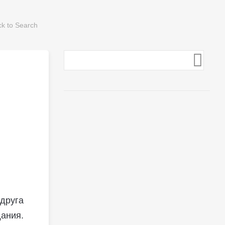
 друга
ания.