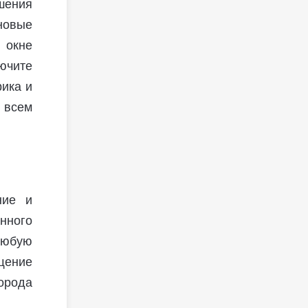
шения
новые
 окне
ючите
рика и
 всем
ние и
нного
любую
щение
орода