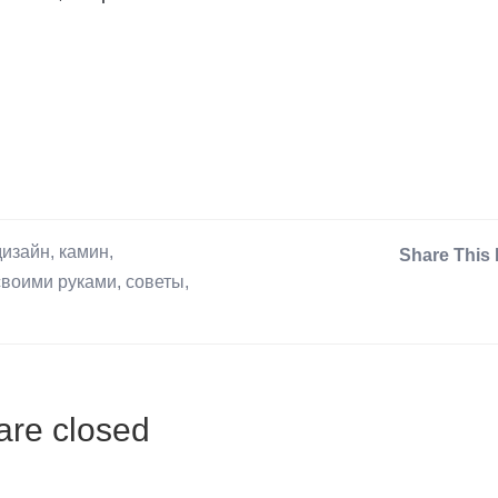
дизайн
,
камин
,
Share This 
своими руками
,
советы
,
re closed