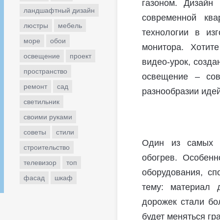
газоном. Дизайн 
ландшафтный дизайн
современной ква
люстры
мебель
технологии в из
море
обои
монитора. Хотите
освещение
проект
видео-урок, созда
пространство
освещение – сов
ремонт
сад
разнообразии идей
светильник
своими руками
советы
стили
Один из самых с
строительство
обогрев. Особенн
телевизор
топ
оборудования, сп
фасад
шкаф
тему: материал 
дорожек стали бо
будет меняться гр