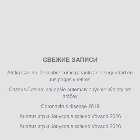
Play
СВЕЖИЕ ЗАПИСИ
our
free
Atefia Casino: descubre cómo garantizar la seguridad en
online
tus pagos y retiros
flash
Cazeus Casino: najlepšie automaty a rýchle výplaty pre
games
hráčov
on
friv.wiki
,
Coronavirus disease 2019
enjoy
Анализ игр и бонусов в казино Vavada 2026
our
Анализ игр и бонусов в казино Vavada 2026
games.