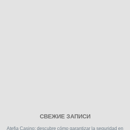
Play
СВЕЖИЕ ЗАПИСИ
our
free
Atefia Casino: descubre cómo garantizar la seguridad en