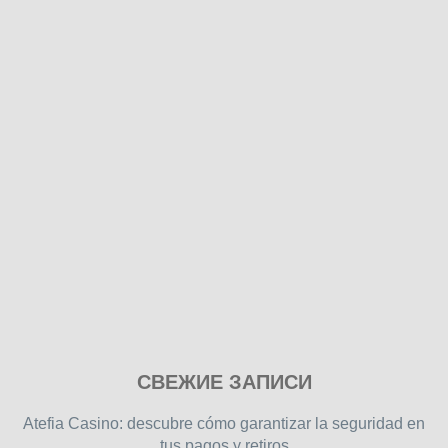
Play
СВЕЖИЕ ЗАПИСИ
our
free
Atefia Casino: descubre cómo garantizar la seguridad en
online
tus pagos y retiros