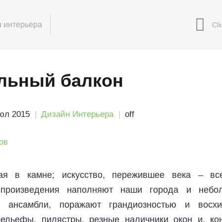
 интерьера
льный балкон
юл 2015
Дизайн Интерьера
off
ая в камне; искусство, пережившее века – вс
 произведения наполняют наши города и небо
т ансамбли, поражают грандиозностью и восх
ельефы, пилястры, резные наличники окон и, кон