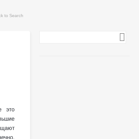
е это
льшие
ищают
ечно,