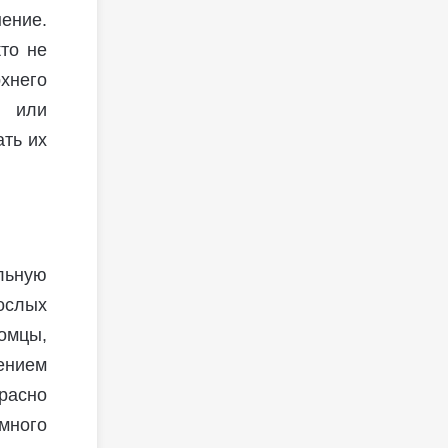
ение.
то не
хнего
и или
ть их
льную
ослых
томцы,
ением
расно
емного