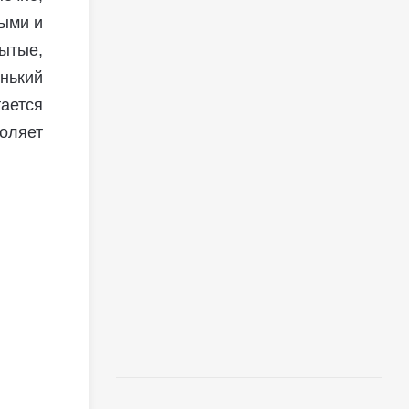
ными и
ытые,
нький
ется
воляет