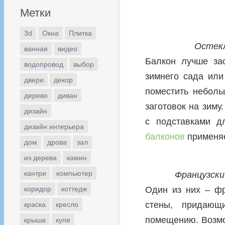
Метки
3d
Окна
Плитка
Остекл
ванная
видео
Балкон лучше зас
водопровод
выбор
зимнего сада или
двери
декор
поместить неболь
дерево
диван
заготовок на зиму
дизайн
с подставками д
дизайн интерьера
балконов
применяе
дом
дрова
зал
из дерева
камин
кантри
компьютер
Французски
Один из них – фр
коридор
коттедж
стены, придающ
краска
кресло
помещению. Возмо
крыша
купе