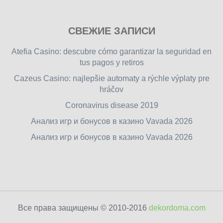
Play
СВЕЖИЕ ЗАПИСИ
our
free
Atefia Casino: descubre cómo garantizar la seguridad en
online
tus pagos y retiros
flash
Cazeus Casino: najlepšie automaty a rýchle výplaty pre
games
hráčov
on
friv.wiki
,
Coronavirus disease 2019
enjoy
Анализ игр и бонусов в казино Vavada 2026
our
Анализ игр и бонусов в казино Vavada 2026
games.
Все права защищены © 2010-2016
dekordoma.com