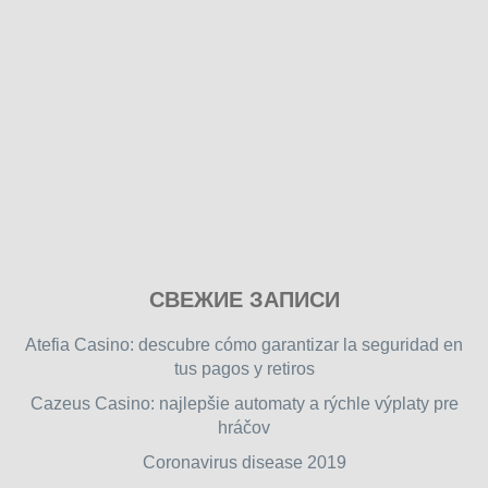
Play
СВЕЖИЕ ЗАПИСИ
our
free
Atefia Casino: descubre cómo garantizar la seguridad en
online
tus pagos y retiros
flash
Cazeus Casino: najlepšie automaty a rýchle výplaty pre
games
hráčov
on
friv.wiki
,
Coronavirus disease 2019
enjoy