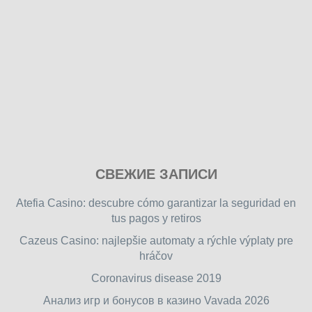
Play
СВЕЖИЕ ЗАПИСИ
our
free
Atefia Casino: descubre cómo garantizar la seguridad en
online
tus pagos y retiros
flash
Cazeus Casino: najlepšie automaty a rýchle výplaty pre
games
hráčov
on
friv.wiki
,
Coronavirus disease 2019
enjoy
Анализ игр и бонусов в казино Vavada 2026
our