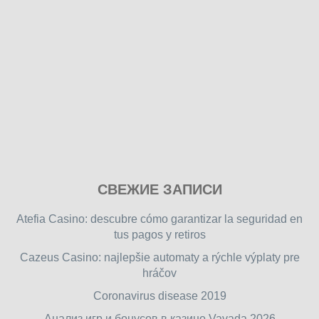
Play
СВЕЖИЕ ЗАПИСИ
our
free
Atefia Casino: descubre cómo garantizar la seguridad en
online
tus pagos y retiros
flash
Cazeus Casino: najlepšie automaty a rýchle výplaty pre
games
hráčov
on
friv.wiki
,
Coronavirus disease 2019
enjoy
Анализ игр и бонусов в казино Vavada 2026