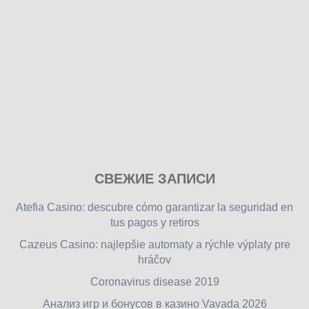
Play
СВЕЖИЕ ЗАПИСИ
our
free
Atefia Casino: descubre cómo garantizar la seguridad en
online
tus pagos y retiros
flash
Cazeus Casino: najlepšie automaty a rýchle výplaty pre
games
hráčov
on
friv.wiki
,
Coronavirus disease 2019
enjoy
Анализ игр и бонусов в казино Vavada 2026