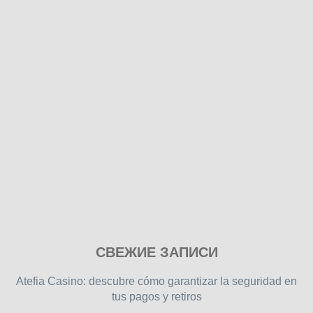
Play
СВЕЖИЕ ЗАПИСИ
our
free
Atefia Casino: descubre cómo garantizar la seguridad en
online
tus pagos y retiros
flash