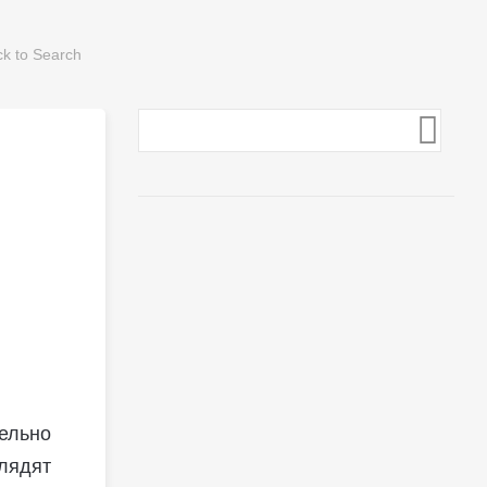
ельно
лядят