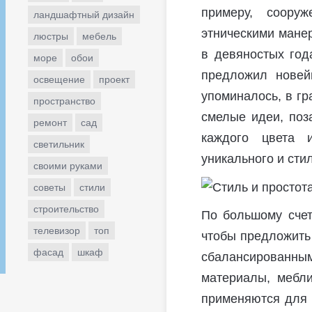
примеру, соору
ландшафтный дизайн
этническими мане
люстры
мебель
в девяностых год
море
обои
предложил новей
освещение
проект
упоминалось, в г
пространство
смелые идеи, поз
ремонт
сад
каждого цвета 
светильник
уникального и сти
своими руками
советы
стили
строительство
По большому счет
телевизор
топ
чтобы предложить
фасад
шкаф
сбалансированн
материалы, мебли
применяются для 