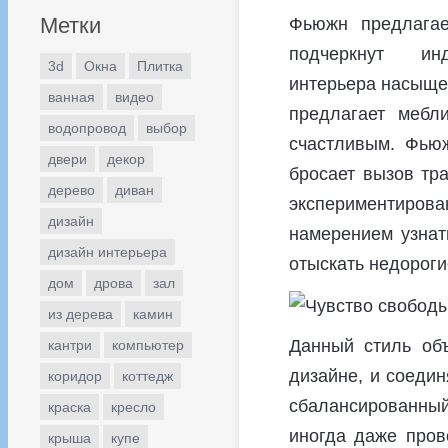
Метки
Фьюжн предлагае
подчеркнут ин
3d
Окна
Плитка
интерьера насыще
ванная
видео
предлагает мебли
водопровод
выбор
счастливым. Фьюж
двери
декор
бросает вызов тр
дерево
диван
экспериментирова
дизайн
намерением узнат
дизайн интерьера
отыскать недорог
дом
дрова
зал
из дерева
камин
Данный стиль объ
кантри
компьютер
дизайне, и соедин
коридор
коттедж
сбалансированны
краска
кресло
иногда даже пров
крыша
купе