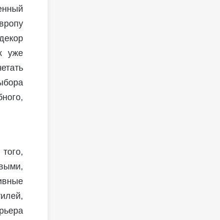
енный
вропу
декор
к уже
етать
ыбора
ного,
того,
выми,
ивные
илей,
рьера