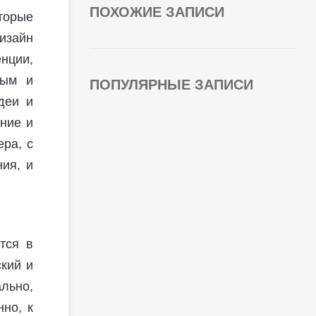
ПОХОЖИЕ ЗАПИСИ
торые
зайн
нции,
бым и
ПОПУЛЯРНЫЕ ЗАПИСИ
деи и
ние и
ра, с
ия, и
тся в
ский и
льно,
но, к