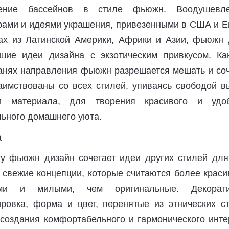
жение бассейнов в стиле фьюжн. Воодушевл
рами и идеями украшения, привезенными в США и Е
ах из Латинской Америки, Африки и Азии, фьюжн 
шие идеи дизайна с экзотическим привкусом. Ка
ранях направления фьюжн разрешается мешать и соч
аимствованы со всех стилей, упиваясь свободой в
и материала, для творения красивого и удоб
льного домашнего уюта.
у фьюжн дизайн сочетает идеи других стилей для 
 свежие концепции, которые считаются более краси
ыми и милыми, чем оригинальные. Декорат
ровка, форма и цвет, перенятые из этнических ст
создания комфортабельного и гармонического инте