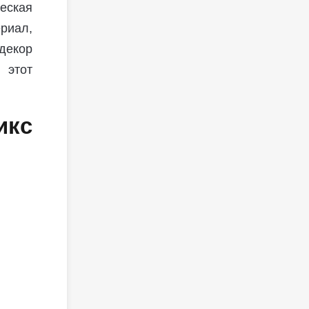
еская
риал,
декор
 этот
кс