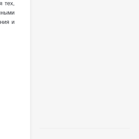
 тех,
нными
ния и