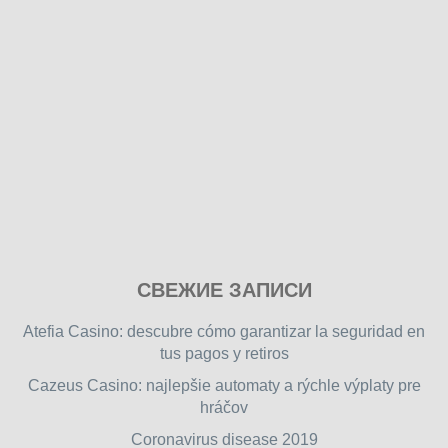
Play
СВЕЖИЕ ЗАПИСИ
our
free
Atefia Casino: descubre cómo garantizar la seguridad en
online
tus pagos y retiros
flash
Cazeus Casino: najlepšie automaty a rýchle výplaty pre
games
hráčov
on
friv.wiki
,
Coronavirus disease 2019