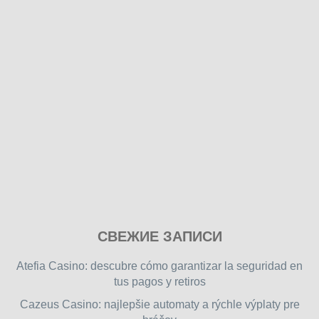
Play
СВЕЖИЕ ЗАПИСИ
our
free
Atefia Casino: descubre cómo garantizar la seguridad en
online
tus pagos y retiros
flash
Cazeus Casino: najlepšie automaty a rýchle výplaty pre
games