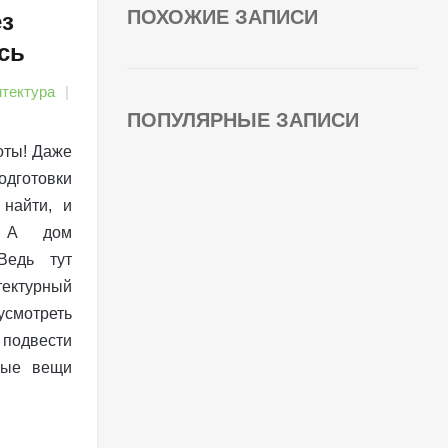
ПОХОЖИЕ ЗАПИСИ
ез
сь
тектура
ПОПУЛЯРНЫЕ ЗАПИСИ
оты! Даже
одготовки
 найти, и
… А дом
Ведь тут
тектурный
смотреть
подвести
ные вещи