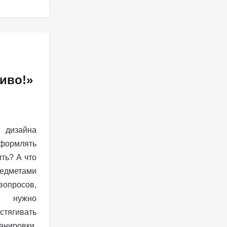
иво!»
дизайна
формлять
ть? А что
дметами
опросов,
о нужно
стягивать
анировки.