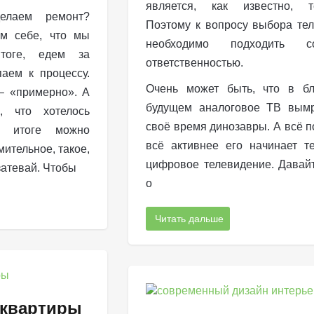
является, как известно, те
елаем ремонт?
Поэтому к вопросу выбора те
м себе, что мы
необходимо подходить 
тоге, едем за
ответственностью.
аем к процессу.
Очень может быть, что в б
– «примерно». А
будущем аналоговое ТВ вымр
, что хотелось
своё время динозавры. А всё по
в итоге можно
всё активнее его начинает т
мительное, такое,
цифровое телевидение. Давай
затевай. Чтобы
о
Читать дальше
 квартиры