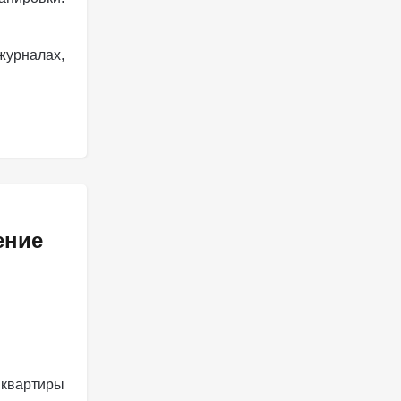
журналах,
ение
вартиры