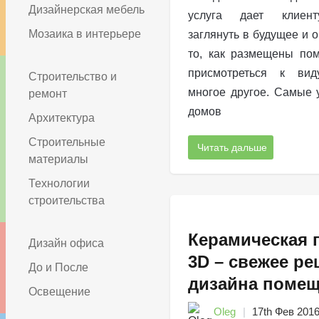
Дизайнерская мебель
услуга дает клиент
Мозаика в интерьере
заглянуть в будущее и о
то, как размещены по
присмотреться к ви
Строительство и
многое другое. Самые 
ремонт
домов
Архитектура
Строительные
Читать дальше
материалы
Технологии
строительства
Керамическая 
Дизайн офиса
3D – свежее р
До и После
дизайна поме
Освещение
Oleg
17th Фев 201