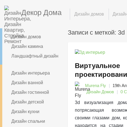
Декор Дома
Дизайн домов
Дизайн
Записи с меткой: 3d
Дизайн домов
Дизайн камина
Ландшафтный дизайн
Виртуальное
Дизайн интерьера
проектировани
Дизайн ванной
Murena Fly
19th Ап
Дизайн Домов
0 
Дизайн гостинной
Дизайн детской
3d визуализация до
потрясающая возмож
Дизайн кухни
своими глазами дом, к
Дизайн спальни
находится на стадии 