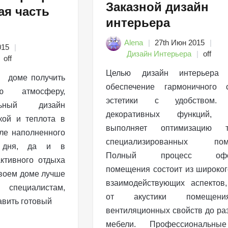
Заказной дизайн
я часть
интерьера
Alena
27th Июн 2015
015
Дизайн Интерьера
off
off
Целью дизайн интерьера 
м доме получить
обеспечение гармоничного с
ю атмосферу,
эстетики с удобством.
льный дизайн
декоративных функций, д
кой и теплота в
выполняет оптимизацию 
ле наполненного
специализированных поме
о дня, да и в
Полный процесс офор
ктивного отдыха
помещения состоит из широког
своем доме лучше
взаимодействующих аспектов
 специалистам,
от акустики помещени
авить готовый
вентиляционных свойств до р
мебели. Профессиональны