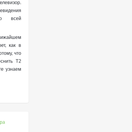
левизор.
левидения
со всей
лижайшем
ет, как в
тому, что
еснить Т2
те узнаем