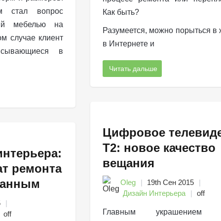
ым стал вопрос
Как быть?
ий мебелью на
Разумеется, можно порыться в 
ом случае клиент
в Интернете и
исывающиеся в
Читать дальше
Цифровое телевид
Т2: новое качество
интерьера:
вещания
ат ремонта
данным
Oleg
19th Сен 2015
Дизайн Интерьера
off
5
Главным украшением к
off