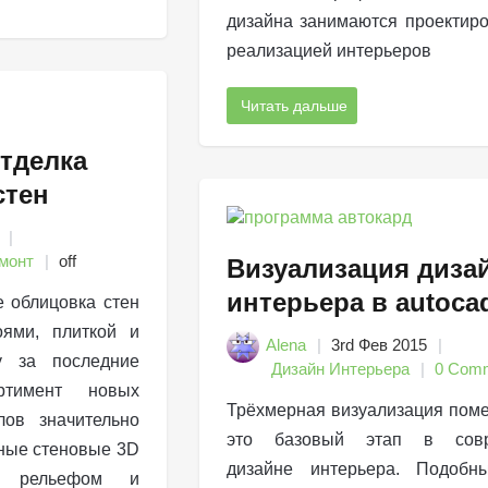
дизайна занимаются проектир
реализацией интерьеров
Читать дальше
тделка
стен
монт
off
Визуализация диза
интерьера в autoca
 облицовка стен
оями, плиткой и
Alena
3rd Фев 2015
ку за последние
Дизайн Интерьера
0 Com
ртимент новых
Трёхмерная визуализация по
лов значительно
это базовый этап в совр
ные стеновые 3D
дизайне интерьера. Подобн
е рельефом и