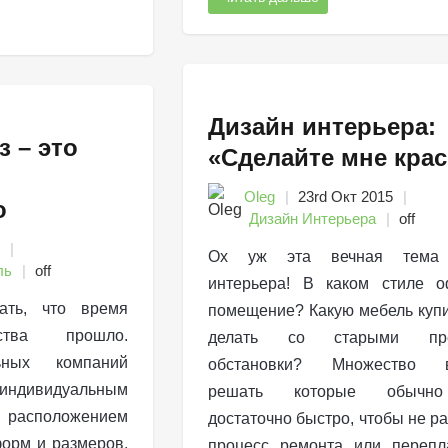
Дизайн интерьера:
з – это
«Сделайте мне крас
Oleg
23rd Окт 2015
о
Дизайн Интерьера
off
Ох уж эта вечная тема 
ль
off
интерьера! В каком стиле о
ать, что время
помещение? Какую мебель купи
ьства прошло.
делать со старыми пре
ьных компаний
обстановки? Множество в
ндивидуальным
решать которые обычн
 расположением
достаточно быстро, чтобы не ра
орм и размеров.
процесс ремонта или перепл