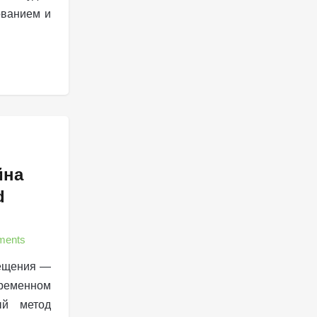
ованием и
йна
d
ments
мещения —
еменном
ый метод