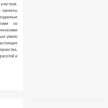
стков.
 проекты
зданные
стами из
оналами
рые умело
настоящее
рчества,
расотой и