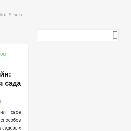
йн:
я сада
s
чил свое
пособов
а садовых