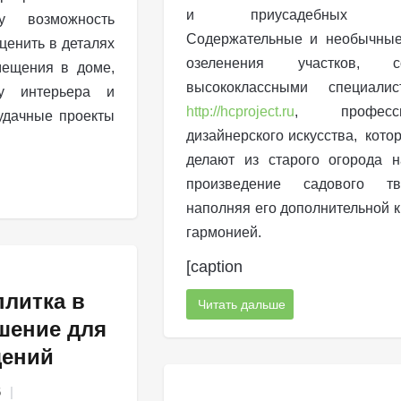
и приусадебных уча
у возможность
Содержательные и необычные
ценить в деталях
озеленения участков, со
мещения в доме,
высококлассными специали
ду интерьера и
http://hcproject.ru
, професси
удачные проекты
дизайнерского искусства, кото
делают из старого огорода 
произведение садового тво
наполняя его дополнительной к
гармонией.
[caption
плитка в
Читать дальше
ешение для
щений
6