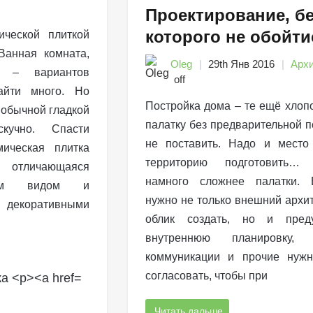
Проектирование, б
которого не обойти
ической плиткой
Ванная комната,
Oleg
29th Янв 2016
Архи
е – вариантов
off
айти много. Но
Постройка дома – те ещё хлоп
 обычной гладкой
палатку без предварительной п
скучно. Спасти
не поставить. Надо и место
ическая плитка
территорию подготовить
отличающаяся
намного сложнее палатки. 
ним видом и
нужно не только внешний архи
коративными
облик создать, но и преду
внутреннюю планировку, 
коммуникации и прочие нуж
согласовать, чтобы при
Читать дальше