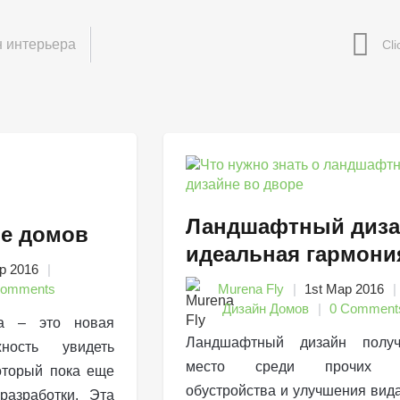
 интерьера
Ландшафтный диза
е домов
идеальная гармони
р 2016
Comments
Murena Fly
1st Мар 2016
Дизайн Домов
0 Comment
ма – это новая
Ландшафтный дизайн полу
ность увидеть
место среди прочих с
оторый пока еще
обустройства и улучшения вид
разработки. Эта