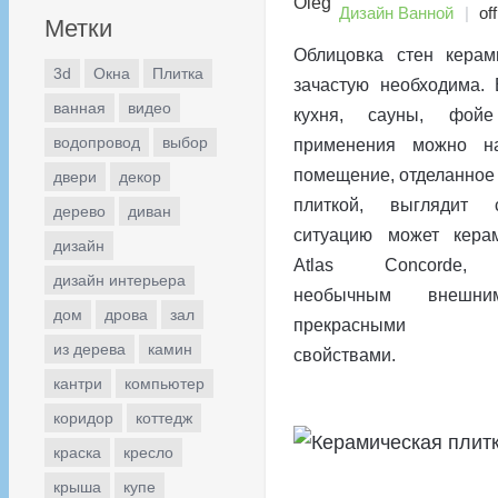
Дизайн Ванной
off
Метки
Облицовка стен керам
3d
Окна
Плитка
зачастую необходима. 
ванная
видео
кухня, сауны, фой
водопровод
выбор
применения можно н
помещение, отделанное
двери
декор
плиткой, выглядит 
дерево
диван
ситуацию может керам
дизайн
Atlas Concorde, 
дизайн интерьера
необычным внеш
дом
дрова
зал
прекрасными де
из дерева
камин
свойствами.
кантри
компьютер
коридор
коттедж
краска
кресло
крыша
купе