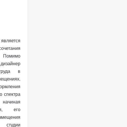
является
очетания
 Помимо
изайнер
труда в
щениях.
мления
о спектра
, начиная
я, его
азмещения
е студии