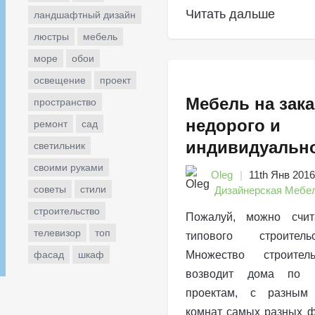
Читать дальше
ландшафтный дизайн
люстры
мебель
море
обои
освещение
проект
Мебель на зака
пространство
недорого и
ремонт
сад
индивидуальн
светильник
своими руками
Oleg
11th Янв 2016
советы
стили
Дизайнерская Мебе
строительство
Пожалуй, можно счит
телевизор
топ
типового строител
фасад
шкаф
Множество строител
возводит дома по и
проектам, с разным
комнат самых разных ф