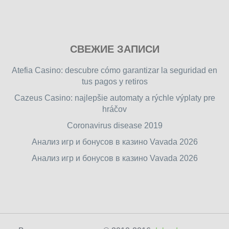
Play
СВЕЖИЕ ЗАПИСИ
our
free
Atefia Casino: descubre cómo garantizar la seguridad en
online
tus pagos y retiros
flash
Cazeus Casino: najlepšie automaty a rýchle výplaty pre
games
hráčov
on
friv.wiki
,
Coronavirus disease 2019
enjoy
Анализ игр и бонусов в казино Vavada 2026
our
Анализ игр и бонусов в казино Vavada 2026
games.