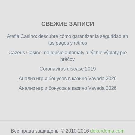
Play
СВЕЖИЕ ЗАПИСИ
our
free
Atefia Casino: descubre cómo garantizar la seguridad en
online
tus pagos y retiros
flash
Cazeus Casino: najlepšie automaty a rýchle výplaty pre
games
hráčov
on
friv.wiki
,
Coronavirus disease 2019
enjoy
Анализ игр и бонусов в казино Vavada 2026
our
Анализ игр и бонусов в казино Vavada 2026
games.
Все права защищены © 2010-2016
dekordoma.com