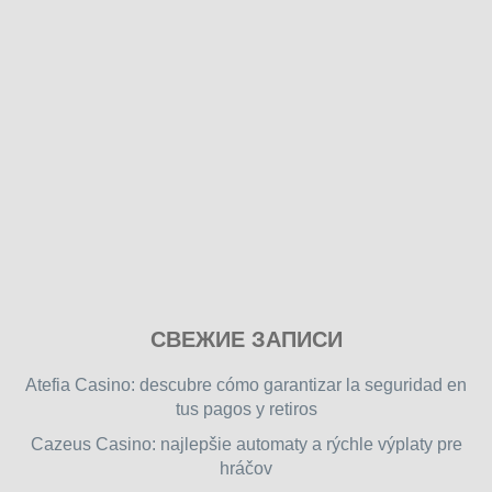
Play
СВЕЖИЕ ЗАПИСИ
our
free
Atefia Casino: descubre cómo garantizar la seguridad en
online
tus pagos y retiros
flash
Cazeus Casino: najlepšie automaty a rýchle výplaty pre
games
hráčov
on