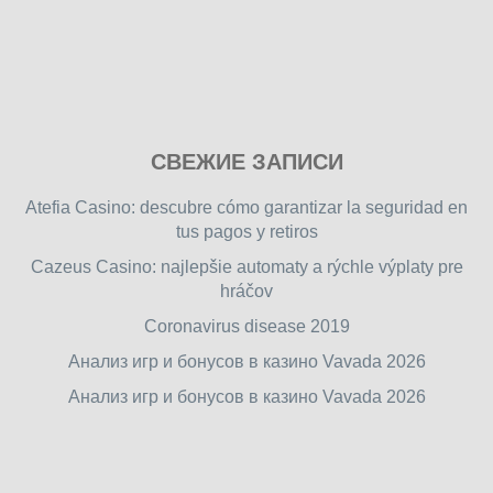
Play
СВЕЖИЕ ЗАПИСИ
our
free
Atefia Casino: descubre cómo garantizar la seguridad en
online
tus pagos y retiros
flash
Cazeus Casino: najlepšie automaty a rýchle výplaty pre
games
hráčov
on
friv.wiki
,
Coronavirus disease 2019
enjoy
Анализ игр и бонусов в казино Vavada 2026
our
Анализ игр и бонусов в казино Vavada 2026
games.