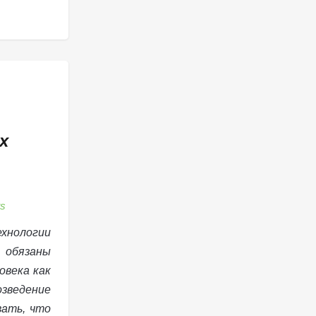
х
s
ологии
язаны
овека как
зведение
вать, что