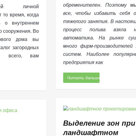
обременителен. Поэтому м
шей личной
все, чтобы избавить себя 
 то время, когда
тяжелого занятия. В настоя
ь о внутреннем
процесс полива взяла 
о сооружения. Во
автоматика. На рынке су
ового дома вы
много фирм-производителей 
талог загородных
систем. Наиболее популяр
е всего, вам
предприятия как
Читать дальше
Выделение зон при
ландшафтном