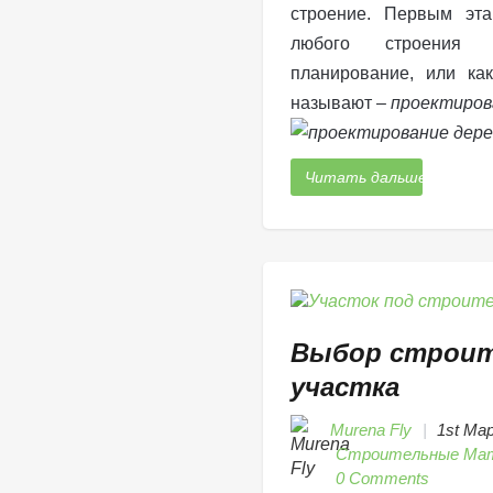
строение. Первым эта
любого строения 
планирование, или ка
называют –
проектиров
Читать дальше
Выбор строит
участка
Murena Fly
1st Ма
Строительные Ма
0 Comments