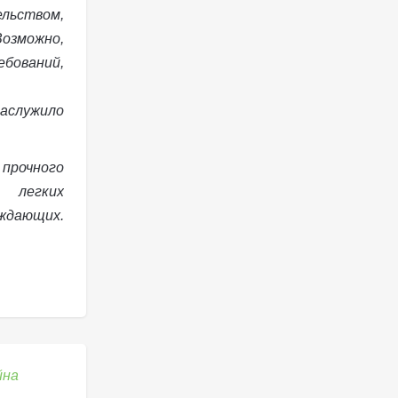
ельством,
зможно,
ваний,
аслужило
 прочного
легких
дающих.