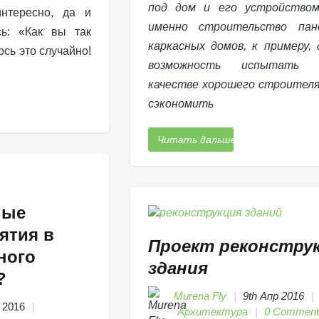
под дом и его устройством
интересно, да и
именно строительство па
сь: «Как вы так
каркасных домов, к примеру,
сь это случайно!
возможность испытать
качестве хорошего строителя
сэкономить
Читать дальше
ные
ятия в
Проект реконстру
ного
здания
?
Murena Fly
9th Апр 2016
 2016
Архитектура
0 Comment