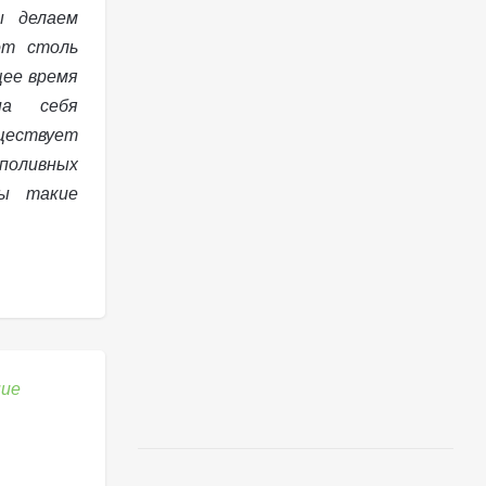
ы делаем
от столь
щее время
на себя
ществует
поливных
ны такие