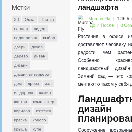
ландшафта
Метки
Murena Fly
12th Ап
3d
Окна
Плитка
До И После
0 Co
ванная
видео
Растения в офисе и
водопровод
выбор
доставляют человеку н
двери
декор
радости, чем расте
дерево
диван
Особенно краси
дизайн
ландшафтный дизайн
дизайн интерьера
Зимний сад — это кра
дом
дрова
зал
мечтают о таком у себя 
из дерева
камин
Ландшафт
кантри
компьютер
дизайн т
коридор
коттедж
планирова
краска
кресло
крыша
купе
Сооружение прозрачны