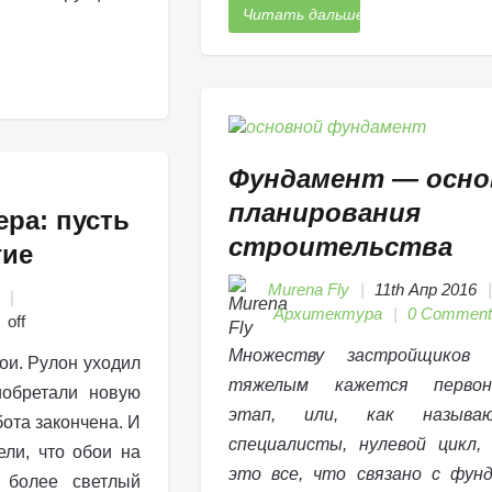
Читать дальше
Фундамент — осно
планирования
ра: пусть
строительства
гие
Murena Fly
11th Апр 2016
Архитектура
0 Comment
off
Множеству застройщиков 
ои. Рулон уходил
тяжелым кажется первона
иобретали новую
этап, или, как назыв
ота закончена. И
специалисты, нулевой цикл,
ели, что обои на
это все, что связано с фун
 более светлый