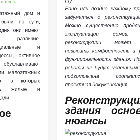
omments
Рано или поздно каждому пр
оэтажный дом и
задуматься о реконструкции
были, по сути,
Можно существенно продл
одня они имеют
эксплуатации домов. 
 различие.
реконструкции может 
циальные и
повысить комфортность и 
ессы, активное
функциональность здания. Н
обуславливают
работы не будут успешными,
ии малоэтажных
подготовлена соответс
а, в которых
проектная документация.
тать жилые и
Реконструкци
ади.
здания осно
ое
нюансы