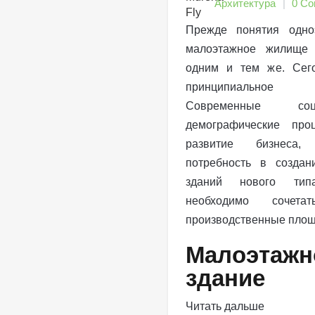
Архитектура
0 C
Прежде понятия одн
малоэтажное жилище 
одним и тем же. Сег
принципиальное
Современные со
демографические проц
развитие бизнеса, 
потребность в создан
зданий нового тип
необходимо соче
производственные площ
Малоэтажн
здание
Читать дальше