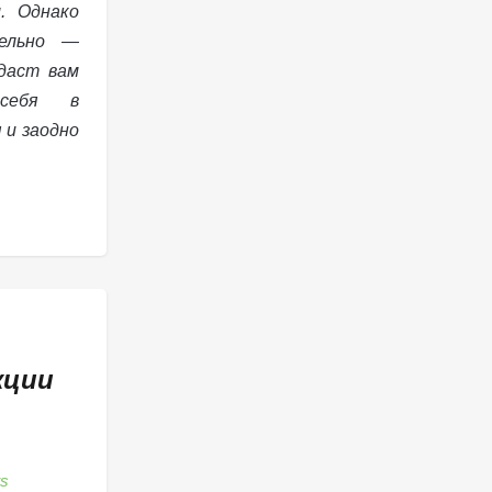
. Однако
нельно —
 даст вам
 себя в
 и заодно
кции
s