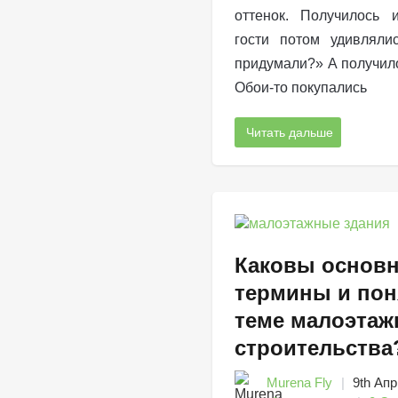
оттенок. Получилось 
гости потом удивляли
придумали?» А получило
Обои-то покупались
Читать дальше
Каковы основ
термины и пон
теме малоэтаж
строительства
Murena Fly
9th Апр