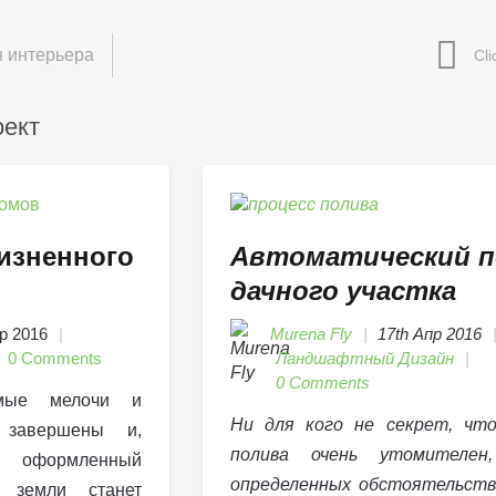
 интерьера
оект
изненного
Автоматический п
дачного участка
р 2016
Murena Fly
17th Апр 2016
0 Comments
Ландшафтный Дизайн
0 Comments
имые мелочи и
Ни для кого не секрет, что
 завершены и,
полива очень утомителен
 оформленный
определенных обстоятельств
к земли станет