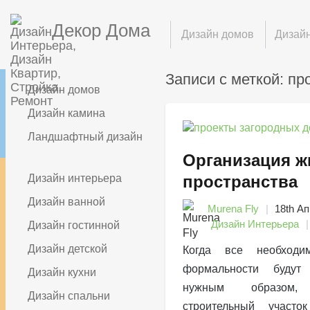
Декор Дома
Дизайн домов
Дизайн
Записи с меткой: пр
Дизайн домов
Дизайн камина
Ландшафтный дизайн
Организация ж
Дизайн интерьера
пространства
Дизайн ванной
Murena Fly
18th Ап
Дизайн Интерьера
Дизайн гостинной
Дизайн детской
Когда все необход
формальности будут
Дизайн кухни
нужным образом,
Дизайн спальни
строительный участо