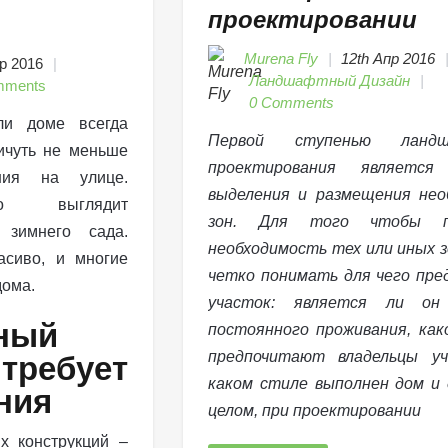
проектировании
Murena Fly
12th Апр 2016
р 2016
Ландшафтный Дизайн
mments
0 Comments
ли доме всегда
Первой ступенью ландш
ичуть не меньше
проектирования является
ния на улице.
выделения и размещения нео
во выглядит
зон. Для того чтобы п
 зимнего сада.
необходимость тех или иных з
сиво, и многие
четко понимать для чего пре
дома.
участок: является ли он
ный
постоянного проживания, ка
предпочитают владельцы уч
ребует
каком стиле выполнен дом и 
ния
целом, при проектировании
х конструкций –