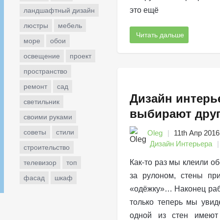
это ещё
ландшафтный дизайн
люстры
мебель
Читать дальше
море
обои
освещение
проект
пространство
ремонт
сад
Дизайн интерье
светильник
выбирают дру
своими руками
советы
стили
Oleg
11th Апр 2016
Дизайн Интерьера
строительство
Как-то раз мы клеили об
телевизор
топ
за рулоном, стены пр
фасад
шкаф
«одёжку»… Наконец раб
только теперь мы увид
одной из стен имеют