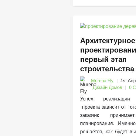
Архитектурное
проектирован
первый этап
строительства
Murena Fly
1st Апр
Дизайн Домов
0 
Успех реализации а
проекта зависит от тог
заказчик приним
планирования. Именно
решается, как будет в