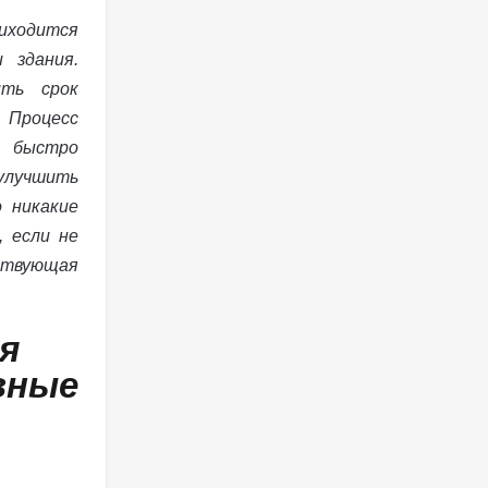
иходится
 здания.
ить срок
Процесс
быстро
улучшить
о никакие
 если не
твующая
я
вные