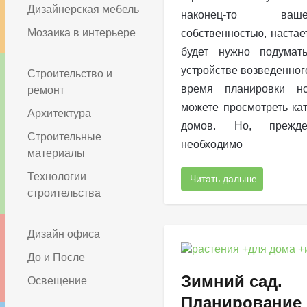
Дизайнерская мебель
наконец-то ва
Мозаика в интерьере
собственностью, настает
будет нужно подумат
устройстве возведенног
Строительство и
время планировки н
ремонт
можете просмотреть ка
Архитектура
домов. Но, прежд
Строительные
необходимо
материалы
Технологии
Читать дальше
строительства
Дизайн офиса
До и После
Зимний сад.
Освещение
Планирование