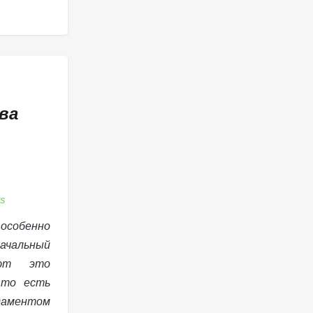
ва
s
особенно
чальный
ают это
 то есть
даментом