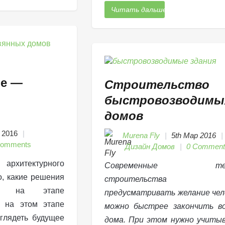
Читать дальше
ие —
Строительство
быстровозводимы
домов
 2016
Murena Fly
5th Мар 2016
Comments
Дизайн Домов
0 Comment
рхитектурного
Современные техн
о, какие решения
строительства об
ает на этапе
предусматривать желание чел
 на этом этапе
можно быстрее закончить во
ыглядеть будущее
дома. При этом нужно учиты