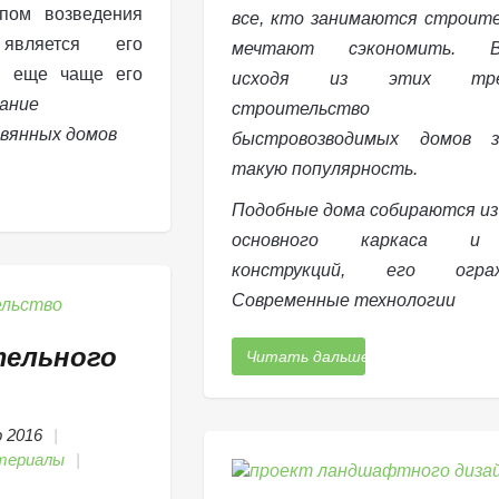
пом возведения
все, кто занимаются строит
является его
мечтают сэкономить. Во
к еще чаще его
исходя из этих требо
ание
строительство
быстровозводимых домов з
такую популярность.
Подобные дома собираются из
основного каркаса и 
конструкций, его ограж
Современные технологии
ельного
Читать дальше
р 2016
териалы