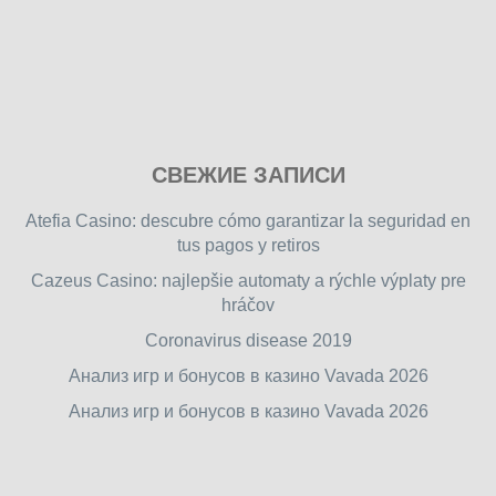
Play
СВЕЖИЕ ЗАПИСИ
our
free
Atefia Casino: descubre cómo garantizar la seguridad en
online
tus pagos y retiros
flash
Cazeus Casino: najlepšie automaty a rýchle výplaty pre
games
hráčov
on
friv.wiki
,
Coronavirus disease 2019
enjoy
Анализ игр и бонусов в казино Vavada 2026
our
Анализ игр и бонусов в казино Vavada 2026
games.