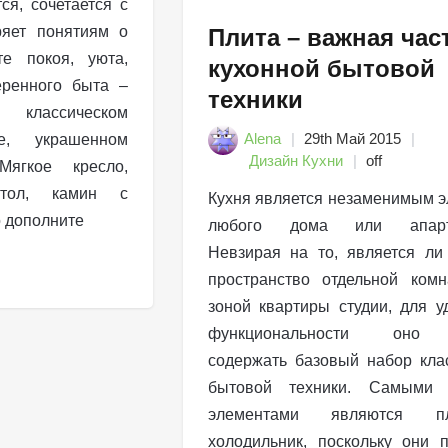
ся, сочетается с
ряет понятиям о
Плита – важная час
те покоя, уюта,
кухонной бытовой
еренного быта –
техники
классическом
Alena
29th Май 2015
е, украшенном
Дизайн Кухни
off
Мягкое кресло,
тол, камин с
Кухня является незаменимым 
о дополните
любого дома или апарта
Невзирая на то, является ли
пространство отдельной ком
зоной квартиры студии, для у
функциональности оно
содержать базовый набор кла
бытовой техники. Самыми
элементами являются 
холодильник, поскольку они 