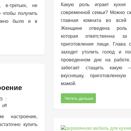
Какую роль играет кухня
 в-третьих, не
современной семьи? Можно ск
о чтобы получить
главная комната во всей к
нужно было и в
Женщине отведена роль х
которая ответственна за
приготовления пищи. Глава 
заходит утолить голод и по
проведенном дне на работе.
забегает стащить какую 
вкусняшку, приготовленную
мамой.
роение
Читать дальше
15
off
е настроение,
статочно купить