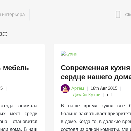
 интерьера
каф
 мебель
Современная кухня
сердце нашего дом
15
Артём
18th Авг 2015
Дизайн Кухни
off
сегда занимала
В наше время кухня все 
ых мест среди
больше захватывает приоритет
она становится
в доме. Когда-то, в далекие вр
 или дома. В наш
состоял из одной комнаты, где 