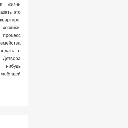
 в жизни
азать это
вартире.
озяйки,
 процесс
семейства
ведать о
 Детвора
– нибудь
 любящей