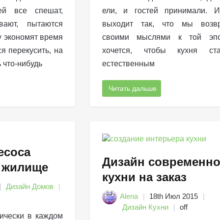
ей все спешат,
ели, и гостей принимали. И
вают, пытаются
выходит так, что мы возв
у экономят время
своими мыслями к той эп
я перекусить, на
хочется, чтобы кухня ста
 что-нибудь
естественным
Читать дальше
есоса
Дизайн современн
 жилище
кухни на заказ
Дизайн Домов
Alena
18th Июл 2015
Дизайн Кухни
off
ически в каждом