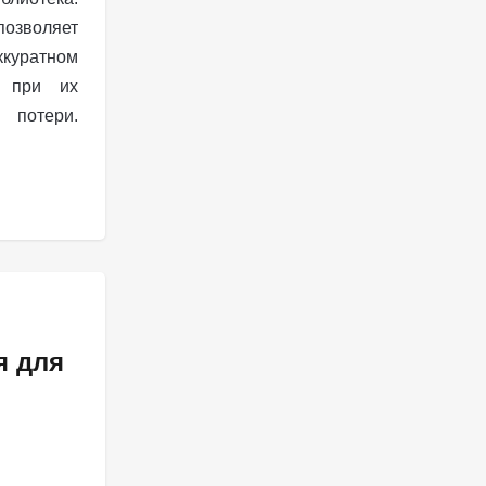
позволяет
уратном
я при их
потери.
я для