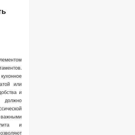
ть
элементом
ментов.
 кухонное
натой или
добства и
 должно
ссической
 важными
плита и
позволяют