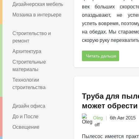
Дизайнерская мебель
век больших скорост
Мозаика в интерьере
опаздывают, не успе
успеть вовремя, поэтом
на обедах. Мы стараемс
Строительство и
скорую руку перехватить
ремонт
Архитектура
Читать дальше
Строительные
материалы
Технологии
строительства
Труба для пыл
может обрести
Дизайн офиса
До и После
Oleg
6th Авг 2015
off
Освещение
Пылесос имеется практ