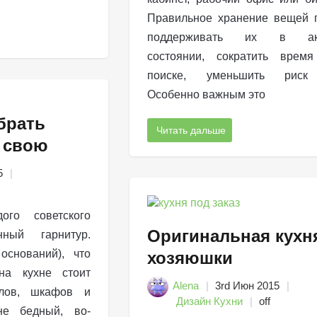
Правильное хранение вещей 
поддерживать их в акк
состоянии, сократить врем
поиске, уменьшить риск 
Особенно важным это
брать
Читать дальше
 свою
5
ого советского
Оригинальная кухн
ный гарнитур.
оснований), что
хозяюшки
на кухне стоит
Alena
3rd Июн 2015
олов, шкафов и
Дизайн Кухни
off
не бедный, во-