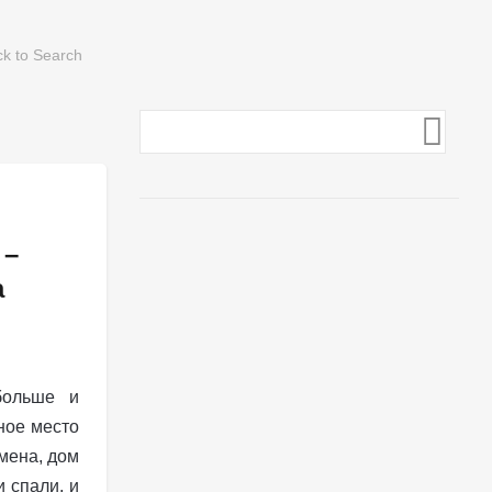
 –
а
больше и
ное место
емена, дом
и спали, и