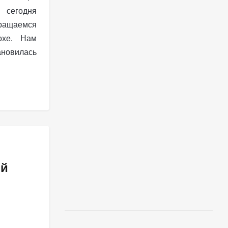
 сегодня
ращаемся
охе. Нам
новилась
ой