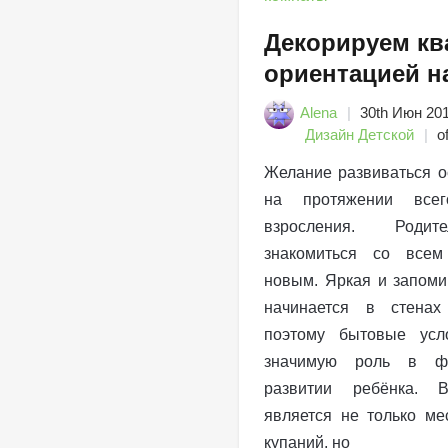
Декорируем кв
ориентацией н
Alena
30th Июн 20
Дизайн Детской
of
Желание развиваться о
на протяжении все
взросления. Родит
знакомиться со все
новым. Яркая и запом
начинается в стенах
поэтому бытовые усл
значимую роль в ф
развитии ребёнка. 
является не только ме
купаний, но