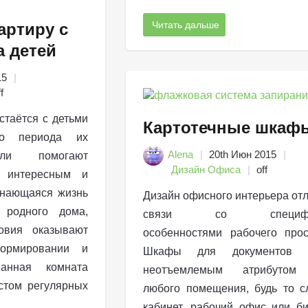
Читать дальше
артиру с
а детей
15
f
стаётся с детьми
Картотечные шкаф
го периода их
Alena
20th Июн 2015
ели помогают
Дизайн Офиса
off
м интересным и
инающаяся жизнь
Дизайн офисного интерьера отл
 родного дома,
связи со специфич
овия оказывают
особенностями рабочего прос
ормировании и
Шкафы для документов я
Ванная комната
неотъемлемым атрибутом 
стом регулярных
любого помещения, будь то 
кабинет, рабочий офис или би