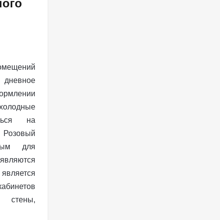
ого
мещений
дневное
формлении
холодные
ться на
 Розовый
мым для
 являются
является
абинетов
стены,