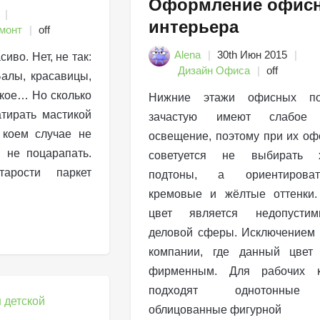
Оформление офисн
интерьера
монт
off
Alena
30th Июн 2015
иво. Нет, не так:
Дизайн Офиса
off
алы, красавицы,
акое… Но сколько
Нижние этажи офисных по
тирать мастикой
зачастую имеют слабое 
 коем случае не
освещение, поэтому при их о
ы не поцарапать.
советуется не выбирать 
арости паркет
подтоны, а ориентирова
кремовые и жёлтые оттенки.
цвет является недопусти
деловой сферы. Исключением
компании, где данный цвет 
фирменным. Для рабочих к
подходят однотонные 
облицованные фигурной