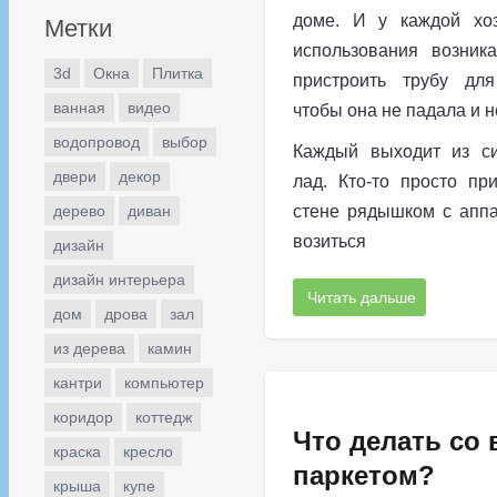
доме. И у каждой хоз
Метки
использования возника
3d
Окна
Плитка
пристроить трубу для
ванная
видео
чтобы она не падала и 
водопровод
выбор
Каждый выходит из си
двери
декор
лад. Кто-то просто пр
дерево
диван
стене рядышком с аппа
возиться
дизайн
дизайн интерьера
Читать дальше
дом
дрова
зал
из дерева
камин
кантри
компьютер
коридор
коттедж
Что делать со
краска
кресло
паркетом?
крыша
купе