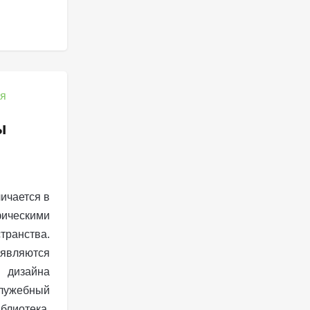
ы
ичается в
ескими
транства.
вляются
дизайна
служебный
блиотека.