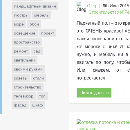
Oleg
6th Июл 2015
ландшафтный дизайн
Строительство И Ре
люстры
мебель
Паркетный пол – это крас
море
обои
это ОЧЕНЬ красиво! «Б
освещение
проект
лакеи, юнкера» и всё т
пространство
же мороки с ним! И на
ремонт
сад
нужно, и мебель ни в
светильник
двигать по полу, чтоб
своими руками
Или, скажем, от ст
потрескается –
советы
стили
строительство
Читать дальше
телевизор
топ
фасад
шкаф