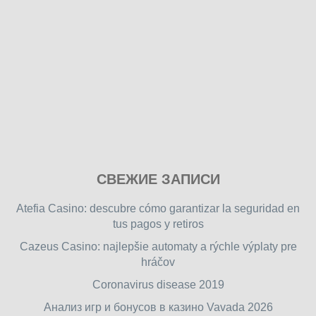
Play
СВЕЖИЕ ЗАПИСИ
our
free
Atefia Casino: descubre cómo garantizar la seguridad en
online
tus pagos y retiros
flash
Cazeus Casino: najlepšie automaty a rýchle výplaty pre
games
hráčov
on
friv.wiki
,
Coronavirus disease 2019
enjoy
Анализ игр и бонусов в казино Vavada 2026
our