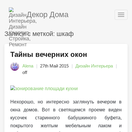
Декор Дома
Togg
navig
Записи с меткой: шкаф
Тайны вечерних окон
Alena
27th Май 2015
Дизайн Интерьера
off
Нехорошо, но интересно заглянуть вечером в
окна домов. Вот в светящемся проеме виден
кусочек старинного бабушкиного буфета,
покрытого желтым мебельным лаком и