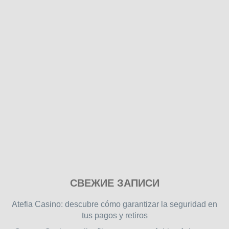
Play
СВЕЖИЕ ЗАПИСИ
our
free
Atefia Casino: descubre cómo garantizar la seguridad en
online
tus pagos y retiros
flash