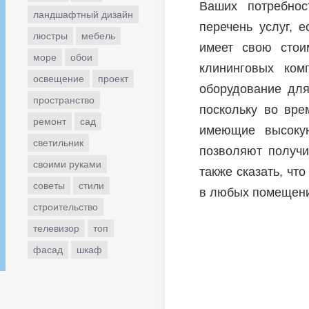
Ваших потребнос
ландшафтный дизайн
перечень услуг, 
люстры
мебель
имеет свою стои
море
обои
клининговых ком
освещение
проект
оборудование для
пространство
поскольку во вре
ремонт
сад
имеющие высокую
светильник
позволяют получи
своими руками
также сказать, чт
советы
стили
в любых помещени
строительство
телевизор
топ
фасад
шкаф