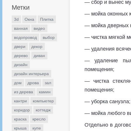
— сбор и вынес му
Метки
— мойка оконных к
3d
Окна
Плитка
— мойка дверных 
ванная
видео
— чистка мягкой м
водопровод
выбор
двери
декор
— удаления всячес
дерево
диван
— удаление пыл
дизайн
помещения;
дизайн интерьера
— чистка стекля
дом
дрова
зал
помещения;
из дерева
камин
кантри
компьютер
— уборка санузла;
коридор
коттедж
— мойка любого в
краска
кресло
Отдельно в догово
крыша
купе