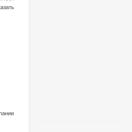
азать
пании