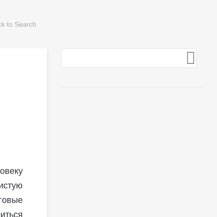
овеку
истую
говые
иться