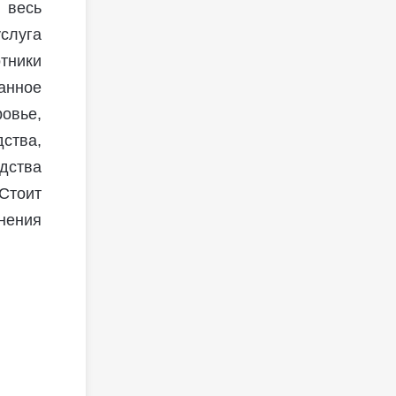
 весь
слуга
тники
анное
овье,
ства,
дства
Стоит
енения